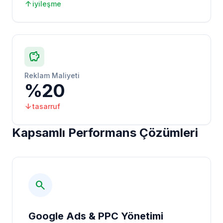
arrow_upward
iyileşme
savings
Reklam Maliyeti
%20
arrow_downward
tasarruf
Kapsamlı Performans Çözümleri
search
Google Ads & PPC Yönetimi