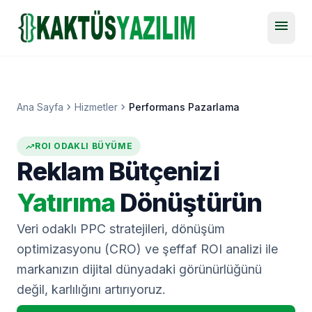
menu
chevron_right
chevron_right
Ana Sayfa
Hizmetler
Performans Pazarlama
trending_up
ROI ODAKLI BÜYÜME
Reklam Bütçenizi
Yatırıma
Dönüştürün
Veri odaklı PPC stratejileri, dönüşüm
optimizasyonu (CRO) ve şeffaf ROI analizi ile
markanızın dijital dünyadaki görünürlüğünü
değil, karlılığını artırıyoruz.