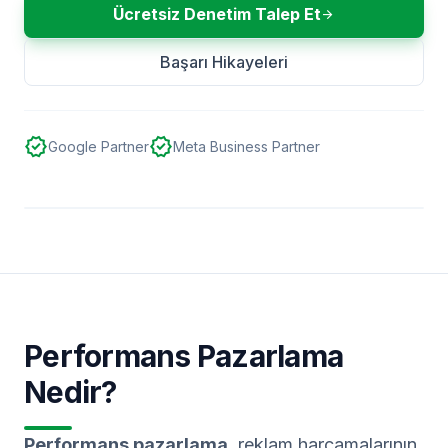
Ücretsiz Denetim Talep Et
arrow_forward
Başarı Hikayeleri
AYLIK ORT. DÖNÜŞÜM
north_east
verified
verified
+%145
Google Partner
Meta Business Partner
Performans Pazarlama
Nedir?
Performans pazarlama
, reklam harcamalarının