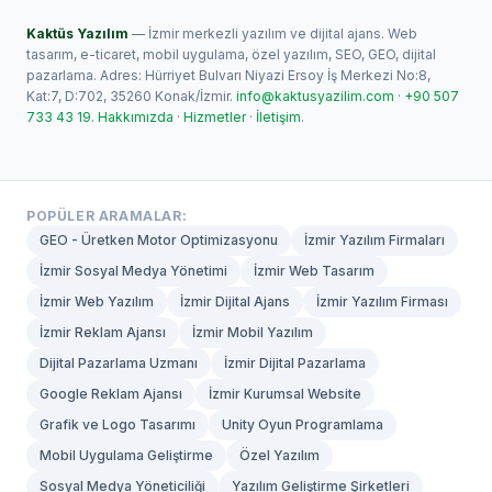
Kaktüs Yazılım
— İzmir merkezli yazılım ve dijital ajans. Web
tasarım, e-ticaret, mobil uygulama, özel yazılım, SEO, GEO, dijital
pazarlama. Adres: Hürriyet Bulvarı Niyazi Ersoy İş Merkezi No:8,
Kat:7, D:702, 35260 Konak/İzmir.
info@kaktusyazilim.com
·
+90 507
733 43 19
.
Hakkımızda
·
Hizmetler
·
İletişim
.
POPÜLER ARAMALAR:
GEO - Üretken Motor Optimizasyonu
İzmir Yazılım Firmaları
İzmir Sosyal Medya Yönetimi
İzmir Web Tasarım
İzmir Web Yazılım
İzmir Dijital Ajans
İzmir Yazılım Firması
İzmir Reklam Ajansı
İzmir Mobil Yazılım
Dijital Pazarlama Uzmanı
İzmir Dijital Pazarlama
Google Reklam Ajansı
İzmir Kurumsal Website
Grafik ve Logo Tasarımı
Unity Oyun Programlama
Mobil Uygulama Geliştirme
Özel Yazılım
Sosyal Medya Yöneticiliği
Yazılım Geliştirme Şirketleri