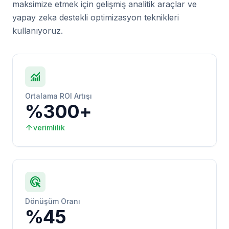
maksimize etmek için gelişmiş analitik araçlar ve
yapay zeka destekli optimizasyon teknikleri
kullanıyoruz.
monitoring
Ortalama ROI Artışı
%300+
arrow_upward
verimlilik
ads_click
Dönüşüm Oranı
%45