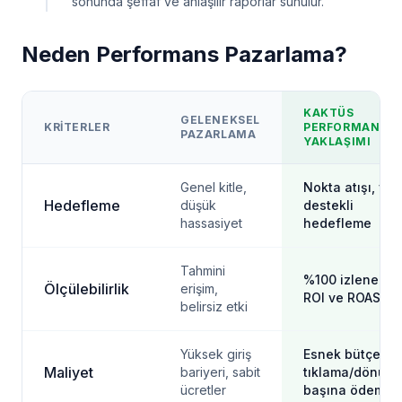
sonunda şeffaf ve anlaşılır raporlar sunulur.
Neden Performans Pazarlama?
KAKTÜS
GELENEKSEL
KRITERLER
PERFORMANS
PAZARLAMA
YAKLAŞIMI
Genel kitle,
Nokta atışı, veri
Hedefleme
düşük
destekli
hassasiyet
hedefleme
Tahmini
%100 izlenebilir
Ölçülebilirlik
erişim,
ROI ve ROAS
belirsiz etki
Yüksek giriş
Esnek bütçe,
Maliyet
bariyeri, sabit
tıklama/dönüş
ücretler
başına ödeme