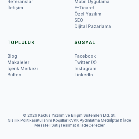
Referanslar
Mobil Uygulama
İletişim
E-Ticaret
Özel Yazılım
SEO
Dijital Pazarlama
TOPLULUK
SOSYAL
Blog
Facebook
Makaleler
Twitter (X)
İçerik Merkezi
Instagram
Bülten
LinkedIn
© 2026 Kaktüs Yazılım ve Bilişim Sistemleri Ltd. Şti.
Gizlilik Politikası
Kullanım Koşulları
KVKK Aydınlatma Metni
İptal & İade
Mesafeli Satış
Teslimat & İade
Çerezler