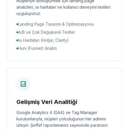
müşteriye dönüştürmek için landing page
analizleri, ısı haritaları ve kullanıcı deneyimi testleri
uyguluyoruz.
Landing Page Tasarımı & Optimizasyonu
A/B ve Çok Değişkenli Testler
Isı Haritaları (Hotjar, Clarity)
Huni (Funnel) Analizi
analytics
Gelişmiş Veri Analitiği
Google Analytics 4 (GA4) ve Tag Manager
kurulumlarıyla, müşteri yolculuğunun her adımını
izleyin. Şeffaf raporlamamız sayesinde paranızın