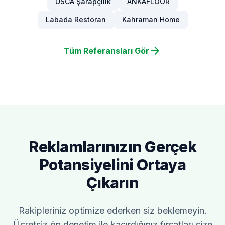
USCA Şarapçılık
ANKAFLOOR
Labada Restoran
Kahraman Home
arrow_forward
Tüm Referansları Gör
Reklamlarınızın Gerçek
Potansiyelini Ortaya
Çıkarın
Rakipleriniz optimize ederken siz beklemeyin.
Ücretsiz ön denetim ile kaçırdığınız fırsatları size