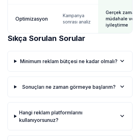
Gerçek zamanlı
Kampanya
Optimizasyon
müdahale ve
sonrası analiz
iyileştirme
Sıkça Sorulan Sorular
expand_more
Minimum reklam bütçesi ne kadar olmalı?
expand_more
Sonuçları ne zaman görmeye başlarım?
Hangi reklam platformlarını
expand_more
kullanıyorsunuz?