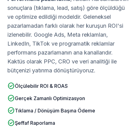
sonuçlara (tıklama, lead, satış) göre ölçüldüğü
ve optimize edildiği modeldir. Geleneksel
pazarlamadan farklı olarak her kuruşun ROI'si
izlenebilir. Google Ads, Meta reklamları,
LinkedIn, TikTok ve programatik reklamlar
performans pazarlamanın ana kanallarıdır.
Kaktüs olarak PPC, CRO ve veri analitiği ile
bütçenizi yatırıma dönüştürüyoruz.
check_circle
Ölçülebilir ROI & ROAS
check_circle
Gerçek Zamanlı Optimizasyon
check_circle
Tıklama / Dönüşüm Başına Ödeme
check_circle
Şeffaf Raporlama