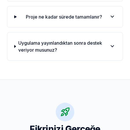
expand_more
Proje ne kadar sürede tamamlanır?
Uygulama yayınlandıktan sonra destek
expand_more
veriyor musunuz?
rocket_launch
Fikrinizi Gerçeğe