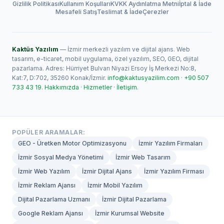
Gizlilik Politikası
Kullanım Koşulları
KVKK Aydınlatma Metni
İptal & İade
Mesafeli Satış
Teslimat & İade
Çerezler
Kaktüs Yazılım
— İzmir merkezli yazılım ve dijital ajans. Web
tasarım, e-ticaret, mobil uygulama, özel yazılım, SEO, GEO, dijital
pazarlama. Adres: Hürriyet Bulvarı Niyazi Ersoy İş Merkezi No:8,
Kat:7, D:702, 35260 Konak/İzmir.
info@kaktusyazilim.com
·
+90 507
733 43 19
.
Hakkımızda
·
Hizmetler
·
İletişim
.
POPÜLER ARAMALAR:
GEO - Üretken Motor Optimizasyonu
İzmir Yazılım Firmaları
İzmir Sosyal Medya Yönetimi
İzmir Web Tasarım
İzmir Web Yazılım
İzmir Dijital Ajans
İzmir Yazılım Firması
İzmir Reklam Ajansı
İzmir Mobil Yazılım
Dijital Pazarlama Uzmanı
İzmir Dijital Pazarlama
Google Reklam Ajansı
İzmir Kurumsal Website