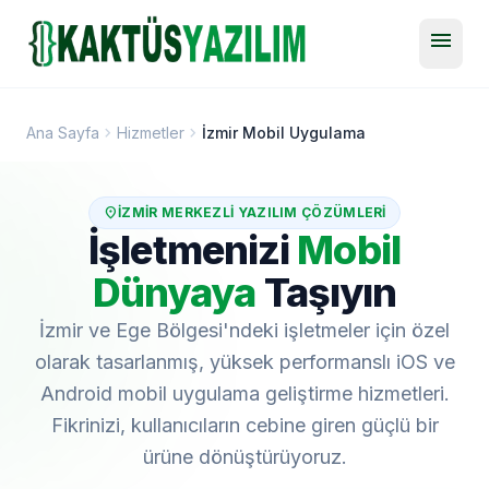
menu
chevron_right
chevron_right
Ana Sayfa
Hizmetler
İzmir Mobil Uygulama
location_on
İZMIR MERKEZLI YAZILIM ÇÖZÜMLERI
İşletmenizi
Mobil
Dünyaya
Taşıyın
İzmir ve Ege Bölgesi'ndeki işletmeler için özel
olarak tasarlanmış, yüksek performanslı iOS ve
Android mobil uygulama geliştirme hizmetleri.
Fikrinizi, kullanıcıların cebine giren güçlü bir
ürüne dönüştürüyoruz.