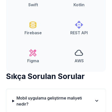
Swift
Kotlin
database
api
Firebase
REST API
design_services
cloud
Figma
AWS
Sıkça Sorulan Sorular
Mobil uygulama geliştirme maliyeti
expand_more
nedir?