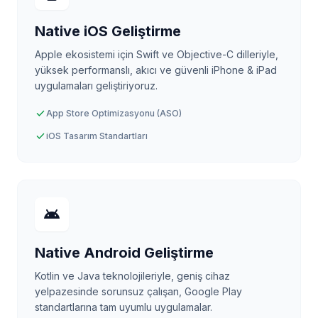
Native iOS Geliştirme
Apple ekosistemi için Swift ve Objective-C dilleriyle,
yüksek performanslı, akıcı ve güvenli iPhone & iPad
uygulamaları geliştiriyoruz.
check
App Store Optimizasyonu (ASO)
check
iOS Tasarım Standartları
android
Native Android Geliştirme
Kotlin ve Java teknolojileriyle, geniş cihaz
yelpazesinde sorunsuz çalışan, Google Play
standartlarına tam uyumlu uygulamalar.