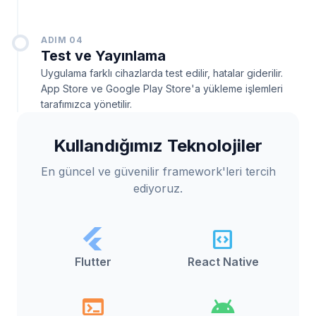
ADIM 04
Test ve Yayınlama
Uygulama farklı cihazlarda test edilir, hatalar giderilir.
App Store ve Google Play Store'a yükleme işlemleri
tarafımızca yönetilir.
Kullandığımız Teknolojiler
En güncel ve güvenilir framework'leri tercih
ediyoruz.
flutter
code_blocks
Flutter
React Native
terminal
android