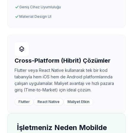
check
Geniş Cihaz Uyumluluğu
check
Material Design UI
layers
Cross-Platform (Hibrit) Çözümler
Flutter veya React Native kullanarak tek bir kod
tabanıyla hem iOS hem de Android platformlarında
çalışan uygulamalar. Maliyet avantajı ve hızlı pazara
giriş (Time-to-Market) için ideal çözüm.
Flutter
React Native
Maliyet Etkin
İşletmeniz Neden Mobilde