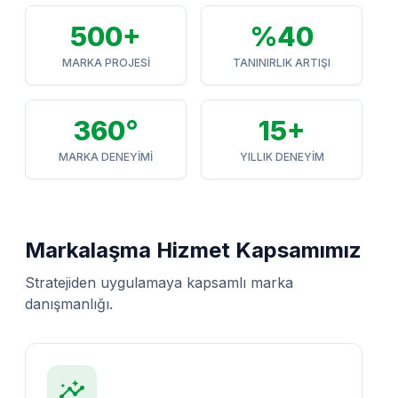
500+
%40
MARKA PROJESI
TANINIRLIK ARTIŞI
360°
15+
MARKA DENEYIMI
YILLIK DENEYIM
Markalaşma Hizmet Kapsamımız
Stratejiden uygulamaya kapsamlı marka
danışmanlığı.
insights