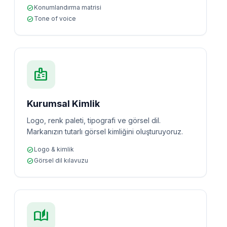
check_circle
Konumlandırma matrisi
check_circle
Tone of voice
badge
Kurumsal Kimlik
Logo, renk paleti, tipografi ve görsel dil.
Markanızın tutarlı görsel kimliğini oluşturuyoruz.
check_circle
Logo & kimlik
check_circle
Görsel dil kılavuzu
auto_stories