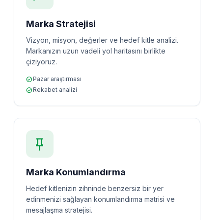
Marka Stratejisi
Vizyon, misyon, değerler ve hedef kitle analizi.
Markanızın uzun vadeli yol haritasını birlikte
çiziyoruz.
check_circle
Pazar araştırması
check_circle
Rekabet analizi
push_pin
Marka Konumlandırma
Hedef kitlenizin zihninde benzersiz bir yer
edinmenizi sağlayan konumlandırma matrisi ve
mesajlaşma stratejisi.