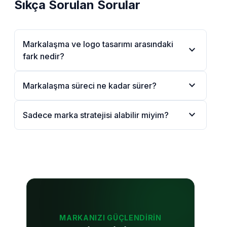
Sıkça Sorulan Sorular
Markalaşma ve logo tasarımı arasındaki
expand_more
fark nedir?
expand_more
Markalaşma süreci ne kadar sürer?
expand_more
Sadece marka stratejisi alabilir miyim?
MARKANIZI GÜÇLENDIRIN