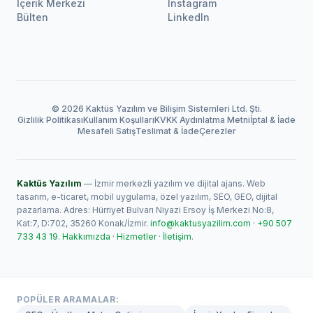
İçerik Merkezi
Instagram
Bülten
LinkedIn
© 2026 Kaktüs Yazılım ve Bilişim Sistemleri Ltd. Şti.
Gizlilik Politikası
Kullanım Koşulları
KVKK Aydınlatma Metni
İptal & İade
Mesafeli Satış
Teslimat & İade
Çerezler
Kaktüs Yazılım
— İzmir merkezli yazılım ve dijital ajans. Web
tasarım, e-ticaret, mobil uygulama, özel yazılım, SEO, GEO, dijital
pazarlama. Adres: Hürriyet Bulvarı Niyazi Ersoy İş Merkezi No:8,
Kat:7, D:702, 35260 Konak/İzmir.
info@kaktusyazilim.com
·
+90 507
733 43 19
.
Hakkımızda
·
Hizmetler
·
İletişim
.
POPÜLER ARAMALAR: