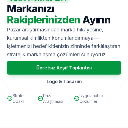
Markanızı
Rakiplerinizden
Ayırın
Pazar araştırmasından marka hikayesine,
kurumsal kimlikten konumlandırmaya—
işletmenizi hedef kitlenizin zihninde farklılaştıran
stratejik markalaşma çözümleri sunuyoruz.
Ücretsiz Keşif Toplantısı
Logo & Tasarım
Strateji
Pazar
Uygulanabilir
check_circle
check_circle
check_circle
Odaklı
Araştırması
Çözümler