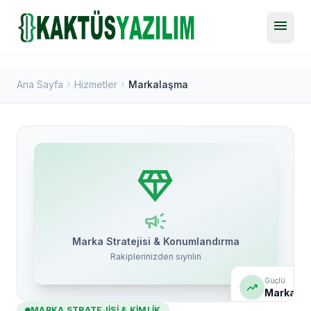
menu
chevron_right
chevron_right
Ana Sayfa
Hizmetler
Markalaşma
diamond
campaign
Marka Stratejisi & Konumlandırma
Rakiplerinizden sıyrılın
Güçlü
trending_up
Marka
MARKA STRATEJISI & KIMLIK