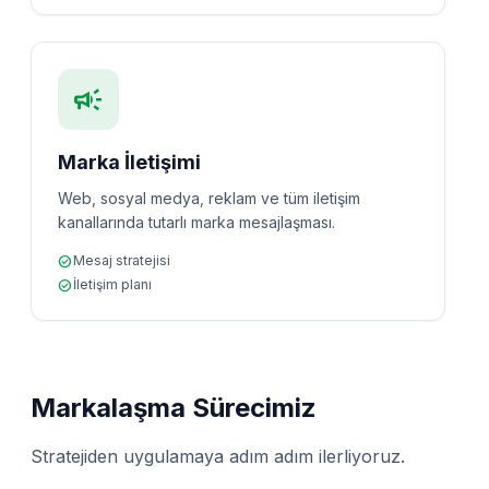
campaign
Marka İletişimi
Web, sosyal medya, reklam ve tüm iletişim
kanallarında tutarlı marka mesajlaşması.
check_circle
Mesaj stratejisi
check_circle
İletişim planı
Markalaşma Sürecimiz
Stratejiden uygulamaya adım adım ilerliyoruz.