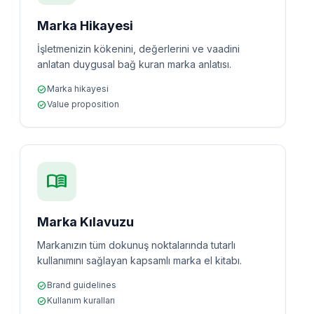
Marka Hikayesi
İşletmenizin kökenini, değerlerini ve vaadini
anlatan duygusal bağ kuran marka anlatısı.
check_circle
Marka hikayesi
check_circle
Value proposition
menu_book
Marka Kılavuzu
Markanızın tüm dokunuş noktalarında tutarlı
kullanımını sağlayan kapsamlı marka el kitabı.
check_circle
Brand guidelines
check_circle
Kullanım kuralları