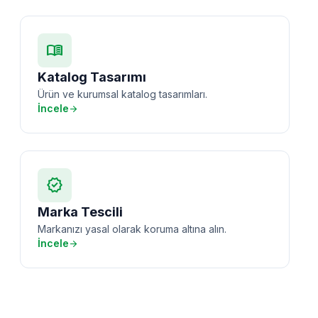
menu_book
Katalog Tasarımı
Ürün ve kurumsal katalog tasarımları.
İncele
arrow_forward
verified
Marka Tescili
Markanızı yasal olarak koruma altına alın.
İncele
arrow_forward