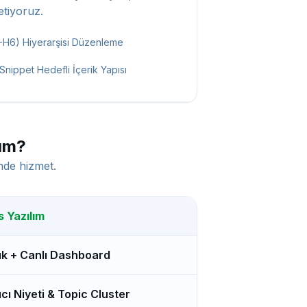
etiyoruz.
1-H6) Hiyerarşisi Düzenleme
Snippet Hedefli İçerik Yapısı
ım?
nde hizmet.
 Yazılım
ık + Canlı Dashboard
ıcı Niyeti & Topic Cluster