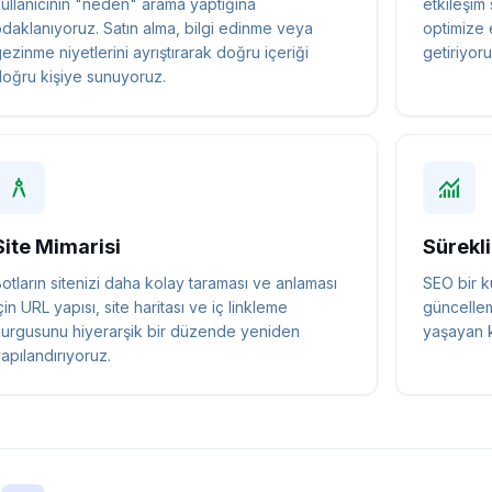
ullanıcının "neden" arama yaptığına
etkileşim 
daklanıyoruz. Satın alma, bilgi edinme veya
optimize 
ezinme niyetlerini ayrıştırarak doğru içeriği
getiriyoru
oğru kişiye sunuyoruz.
architecture
monitoring
Site Mimarisi
Sürekli
otların sitenizi daha kolay taraması ve anlaması
SEO bir ku
çin URL yapısı, site haritası ve iç linkleme
güncellem
urgusunu hiyerarşik bir düzende yeniden
yaşayan 
apılandırıyoruz.