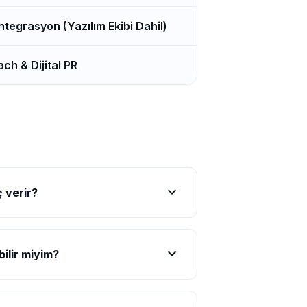
tegrasyon (Yazılım Ekibi Dahil)
ch & Dijital PR
expand_more
 verir?
expand_more
ilir miyim?