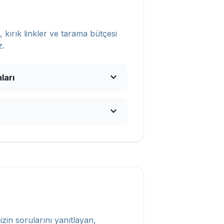
 kırık linkler ve tarama bütçesi
z.
expand_more
ları
expand_more
izin sorularını yanıtlayan,