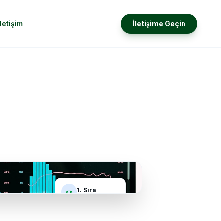
İletişim
İletişime Geçin
1. Sıra
emoji_events
Hedef Kelimelerde