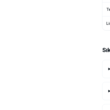
T
Li
Sı