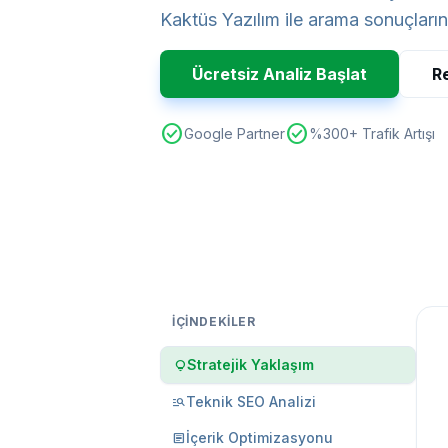
Kaktüs Yazılım ile arama sonuçların
Ücretsiz Analiz Başlat
Re
check_circle
check_circle
Google Partner
%300+ Trafik Artışı
İÇINDEKILER
Stratejik Yaklaşım
lightbulb
Teknik SEO Analizi
manage_search
İçerik Optimizasyonu
article