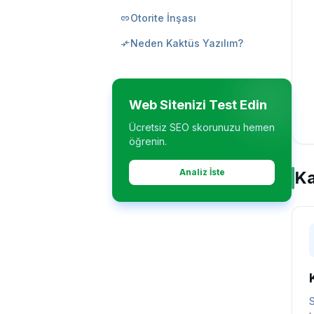
Otorite İnşası
link
Neden Kaktüs Yazılım?
compare_arrows
Web Sitenizi Test Edin
Ücretsiz SEO skorunuzu hemen
öğrenin.
Analiz İste
Ka
S