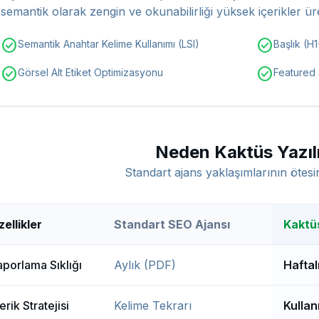
semantik olarak zengin ve okunabilirliği yüksek içerikler ür
check_circle
check_circle
Semantik Anahtar Kelime Kullanımı (LSI)
Başlık (H
check_circle
check_circle
Görsel Alt Etiket Optimizasyonu
Featured 
Neden Kaktüs Yazıl
Standart ajans yaklaşımlarının ötesi
ellikler
Standart SEO Ajansı
Kaktüs
aporlama Sıklığı
Aylık (PDF)
Haftal
erik Stratejisi
Kelime Tekrarı
Kullan