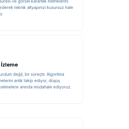
süresi ve görsel kararlılık metriklerini
ederek teknik altyapınızı kusursuz hale
z.
 İzleme
rulum değil, bir süreçtir. Algoritma
elerini anlık takip ediyor, düşüş
kelimelere anında müdahale ediyoruz.