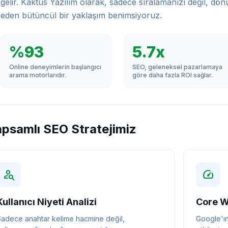
gelir. Kaktüs Yazılım olarak, sadece sıralamanızı değil, dö
eden bütüncül bir yaklaşım benimsiyoruz.
%93
5.7x
Online deneyimlerin başlangıcı
SEO, geleneksel pazarlamaya
arama motorlarıdır.
göre daha fazla ROI sağlar.
psamlı SEO Stratejimiz
person_search
speed
Kullanıcı Niyeti Analizi
Core W
adece anahtar kelime hacmine değil,
Google'ın 